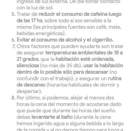
ingreso de luz externa. De día tomar contacto
con la luz de sol.
Tratar de
reducir el consumo de cafeína luego
de las 17 hs
, sobre todo si sos sensible a la
misma (las principales fuentes son café, mate,
bebidas energéticas).
Evitar el consumo de alcohol y el cigarrillo.
Otros factores que pueden ayudarte son tratar
de asegurar
temperaturas ambientales de 18 a
21 grados
, que la
habitación esté ordenada,
silenciosa
(no más de 35 db),
usar la habitación
dentro de lo posible sólo para descansar
(no
confundir con el trabajo), y asegurar un
rutina
de descanso
(horarios habituales de dormir y
despertar).
Por último, si podemos, alejar al menos dos
horas la cena del momento de acostarse dado
que puede que durante las horas del sueño
debas
levantarte al baño
(durante la cena
hemos ingerido agua o alguna bebida a lo largo
de la comida y al no darnos tiempo para irnos a